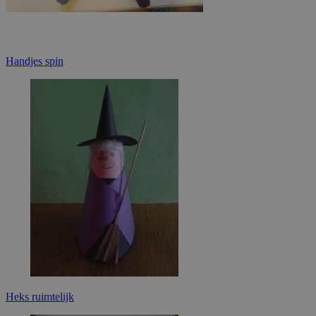
Handjes spin
Heks ruimtelijk