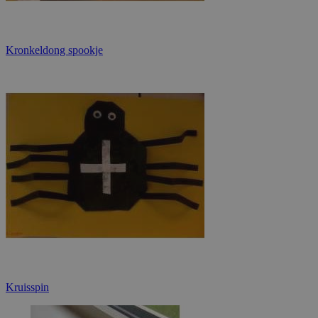
Kronkeldong spookje
Kruisspin