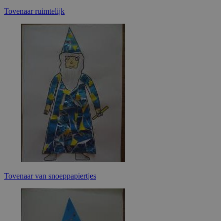
Tovenaar ruimtelijk
Tovenaar van snoeppapiertjes