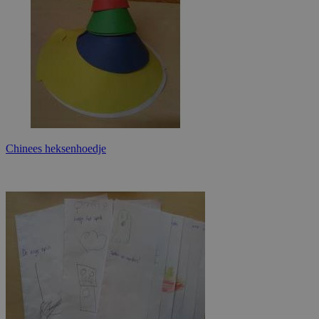
Chinees heksenhoedje