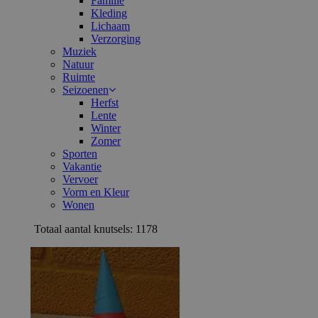
Familie
Kleding
Lichaam
Verzorging
Muziek
Natuur
Ruimte
Seizoenen
Herfst
Lente
Winter
Zomer
Sporten
Vakantie
Vervoer
Vorm en Kleur
Wonen
Totaal aantal knutsels: 1178