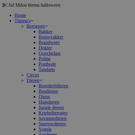
Juf Milou
thema halloween
Home
Thema's
Beroepen
Bakker
Bouwvakker
Brandweer
Dokter
Goochelaar
Politie
Postbode
Tandarts
Circus
Dieren
Boerderijdieren
Bosdieren
Dinos
Huisdieren
Jungle dieren
Kriebelbeestjes
Savannedieren
Sneeuwdieren
Vogels
Zeedieren