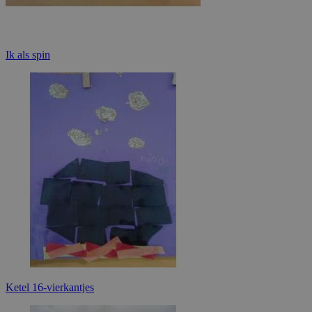
Ik als spin
Ketel 16-vierkantjes