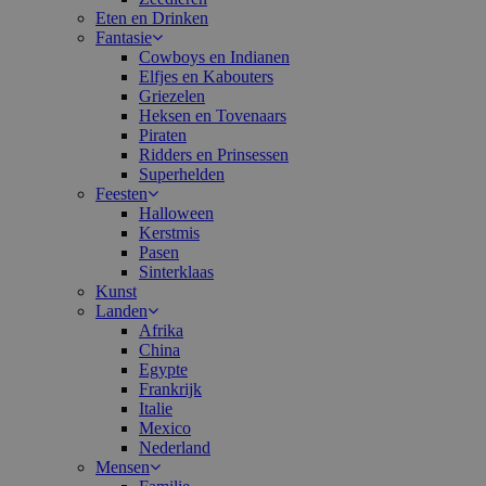
Eten en Drinken
Fantasie
Cowboys en Indianen
Elfjes en Kabouters
Griezelen
Heksen en Tovenaars
Piraten
Ridders en Prinsessen
Superhelden
Feesten
Halloween
Kerstmis
Pasen
Sinterklaas
Kunst
Landen
Afrika
China
Egypte
Frankrijk
Italie
Mexico
Nederland
Mensen