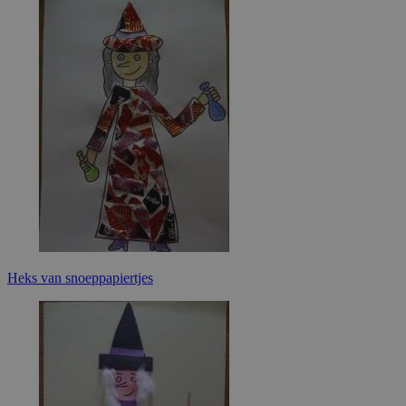
Heks van snoeppapiertjes