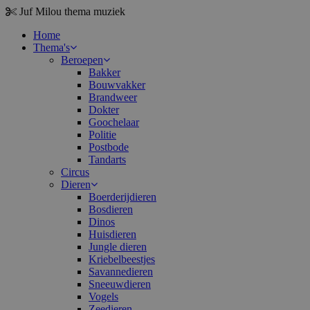
Juf Milou
thema muziek
Home
Thema's
Beroepen
Bakker
Bouwvakker
Brandweer
Dokter
Goochelaar
Politie
Postbode
Tandarts
Circus
Dieren
Boerderijdieren
Bosdieren
Dinos
Huisdieren
Jungle dieren
Kriebelbeestjes
Savannedieren
Sneeuwdieren
Vogels
Zeedieren