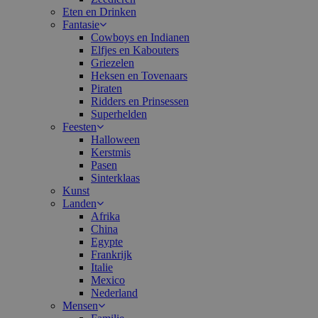
Eten en Drinken
Fantasie
Cowboys en Indianen
Elfjes en Kabouters
Griezelen
Heksen en Tovenaars
Piraten
Ridders en Prinsessen
Superhelden
Feesten
Halloween
Kerstmis
Pasen
Sinterklaas
Kunst
Landen
Afrika
China
Egypte
Frankrijk
Italie
Mexico
Nederland
Mensen