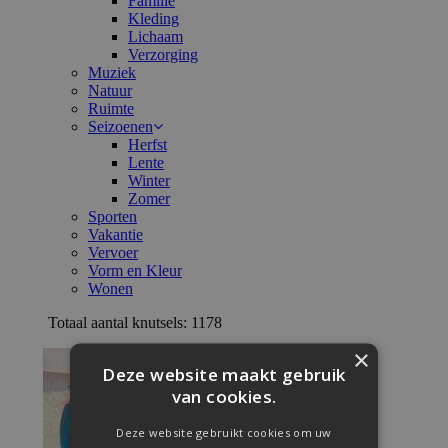
Familie
Kleding
Lichaam
Verzorging
Muziek
Natuur
Ruimte
Seizoenen
Herfst
Lente
Winter
Zomer
Sporten
Vakantie
Vervoer
Vorm en Kleur
Wonen
Totaal aantal knutsels: 1178
×
Deze website maakt gebruik
van cookies.
Deze website gebruikt cookies om uw