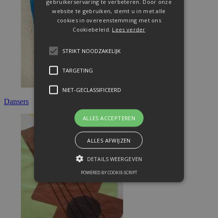
gebruikerservaring te verbeteren. Door onze
website te gebruiken, stemt u in met alle
cookies in overeenstemming met ons
Cookiebeleid.
Lees verder
STRIKT NOODZAKELIJK
TARGETING
NIET-GECLASSIFICEERD
Dansers
ALLES ACCEPTEREN
ALLES AFWIJZEN
DETAILS WEERGEVEN
POWERED BY COOKIE-SCRIPT
Strikt noodzakelijk
Targeting
Niet-geclassificeerd