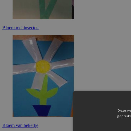
Bloem met insecten
Deze we
gebruik
Bloem van bekertje