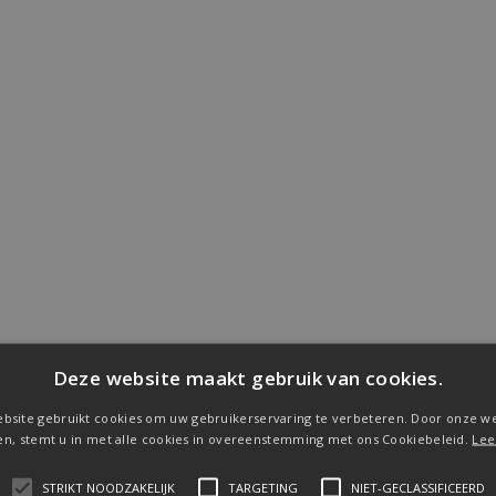
Deze website maakt gebruik van cookies.
bsite gebruikt cookies om uw gebruikerservaring te verbeteren. Door onze we
en, stemt u in met alle cookies in overeenstemming met ons Cookiebeleid.
Lee
STRIKT NOODZAKELIJK
TARGETING
NIET-GECLASSIFICEERD