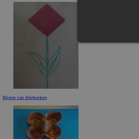
Strikt noodzakelijke cookies m
kan niet goed worden gebruikt 
Naam
Domein
PHPSESSID
jmknutsel
Bloem van driehoeken
crawlprotecttag
jmknutsel
_ga
.jmknutsel