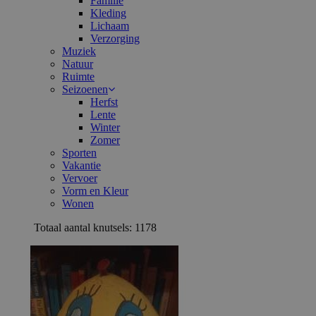
Familie
Kleding
Lichaam
Verzorging
Muziek
Natuur
Ruimte
Seizoenen
Herfst
Lente
Winter
Zomer
Sporten
Vakantie
Vervoer
Vorm en Kleur
Wonen
Totaal aantal knutsels: 1178