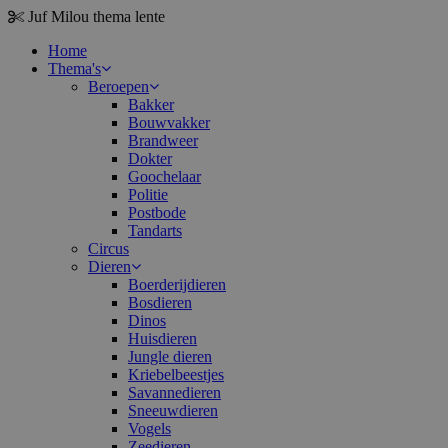
Juf Milou
thema lente
Home
Thema's
Beroepen
Bakker
Bouwvakker
Brandweer
Dokter
Goochelaar
Politie
Postbode
Tandarts
Circus
Dieren
Boerderijdieren
Bosdieren
Dinos
Huisdieren
Jungle dieren
Kriebelbeestjes
Savannedieren
Sneeuwdieren
Vogels
Zeedieren