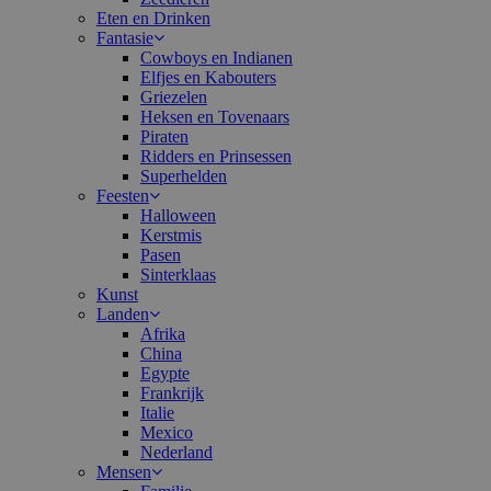
Eten en Drinken
Fantasie
Cowboys en Indianen
Elfjes en Kabouters
Griezelen
Heksen en Tovenaars
Piraten
Ridders en Prinsessen
Superhelden
Feesten
Halloween
Kerstmis
Pasen
Sinterklaas
Kunst
Landen
Afrika
China
Egypte
Frankrijk
Italie
Mexico
Nederland
Mensen