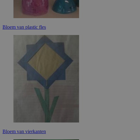
CMPS
uuid2
Bloem van plastic fles
CMID
CMPRO
anj
CMRUM3
rlas3
KTPCACOOKIE
uuid
Bloem van vierkanten