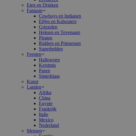
Eten en Drinken
Fantasie
Cowboys en Indianen
Elfjes en Kabouters
Griezelen
Heksen en Tovenaars
Piraten
Ridders en Prinsessen
Superhelden
Feesten
Halloween
Kerstmis
Pasen
Sinterklaas
Kunst
Landen
Afrika
China
Egypte
Frankrijk
Italie
Mexico
Nederland
Mensen