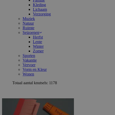
Familie
Kleding
Lichaam
Verzorging
Muziek
Natuur
Ruimte
Seizoenen
Herfst
Lente
Winter
Zomer
Sporten
Vakantie
Vervoer
Vorm en Kleur
Wonen
Totaal aantal knutsels: 1178