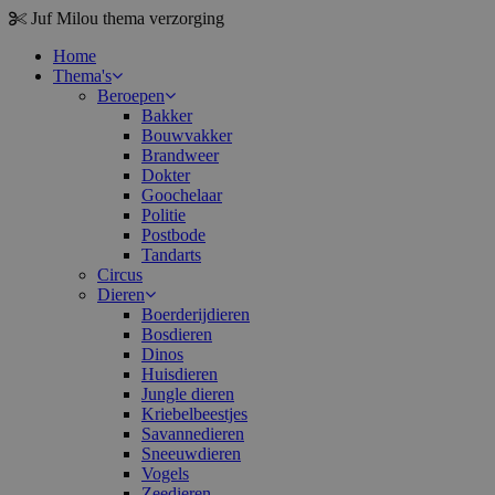
Juf Milou
thema verzorging
Home
Thema's
Beroepen
Bakker
Bouwvakker
Brandweer
Dokter
Goochelaar
Politie
Postbode
Tandarts
Circus
Dieren
Boerderijdieren
Bosdieren
Dinos
Huisdieren
Jungle dieren
Kriebelbeestjes
Savannedieren
Sneeuwdieren
Vogels
Zeedieren